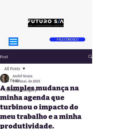
FALE CONOSCO
Post
All Posts
André Souza
All Posts
5 de mai. de 2023
A simples mudança na
Untitled Category
minha agenda que
turbinou o impacto do
meu trabalho e a minha
produtividade.