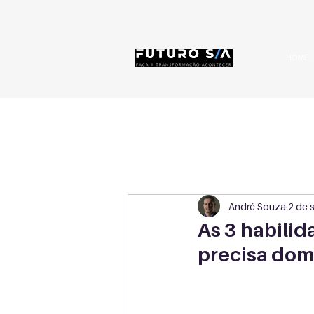
HOME
André Souza
2 de 
As 3 habili
precisa dom