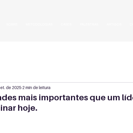
SOBRE
METODOLOGIAS
CASES
PALESTRAS
ARTIGOS
C
set. de 2025
2 min de leitura
dades mais importantes que um líd
inar hoje.