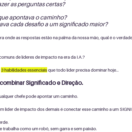
zer as perguntas certas? 
que apontava o caminho? 
va cada desafio a um significado maior?
ra onde as respostas estão na palma da nossa mão, qual é o verdadei
 comuns de líderes de impacto na era da I.A.?
 
3 habilidades essenciais
 que todo líder precisa dominar hoje...
 combinar Significado e Direção.
Qualquer chefe pode apontar um caminho.
um líder de impacto dos demais é conectar esse caminho a um SIGN
rde. 
me trabalha como um robô, sem garra e sem paixão.