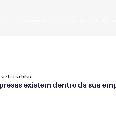
SOBRE
METODOLOGIAS
CASES
PALESTRAS
ARTIGOS
C
jun.
1 min de leitura
resas existem dentro da sua em