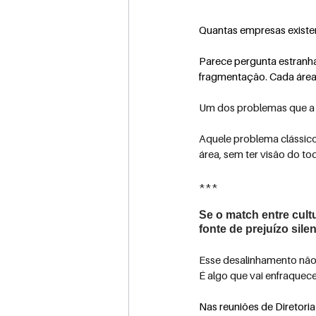
Quantas empresas exist
Parece pergunta estranha
fragmentação. Cada área
Um dos problemas que a 
Aquele problema clássico
área, sem ter visão d
***
Se o match entre cult
fonte de prejuízo sile
Esse desalinhamento nã
É algo que vai enfraquec
Nas reuniões de Diretori