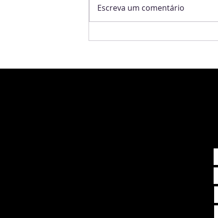
Escreva um comentário
SpaceX: o case de cultura e
estratégia que pode valer
US$10 trilhões.