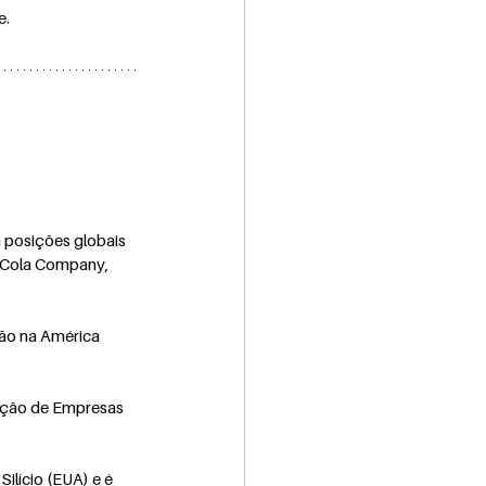
e.
 posições globais 
-Cola Company, 
ão na América 
ação de Empresas 
Silício (EUA) e é 