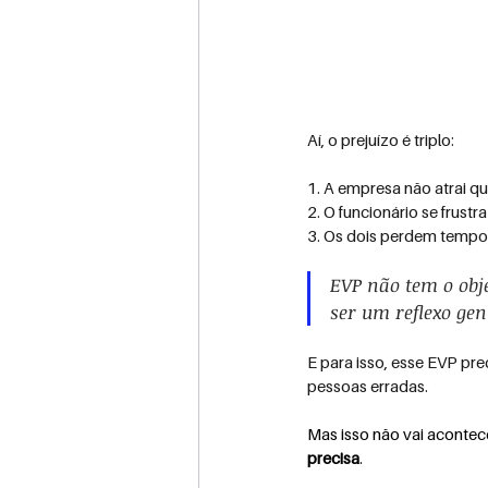
Aí, o prejuízo é triplo:
1. A empresa não atrai qu
2. O funcionário se frust
3. Os dois perdem tempo
EVP não tem o obj
ser um reflexo ge
E para isso, esse EVP p
pessoas erradas.
Mas isso não vai acontec
precisa
. 