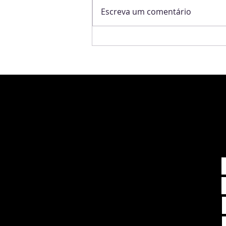
Escreva um comentário
SpaceX: o case de cultura e
estratégia que pode valer
US$10 trilhões.