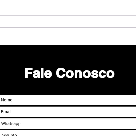
Porque o Pensamento
Sistêmico será prioridade
para as empresas na era da
IA
Fale Conosco