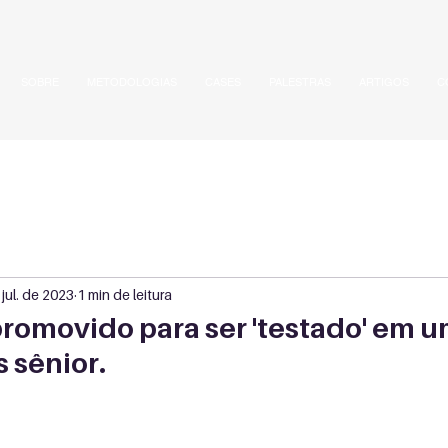
SOBRE
METODOLOGIAS
CASES
PALESTRAS
ARTIGOS
C
jul. de 2023
1 min de leitura
promovido para ser 'testado' em 
 sênior.