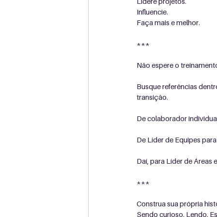
Lidere projetos.
Influencie.
Faça mais e melhor.
***
Não espere o treinament
Busque referências dent
transição.
De colaborador individual
De Líder de Equipes para 
Daí, para Líder de Áreas
***
Construa sua própria histó
Sendo curioso. Lendo. E