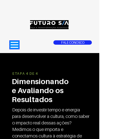
FALE CONOSCO
ETAPA 4 DE 4
Dimensionando
e Avaliando os
Resultados
Depois de investir tempo e energia
para desenvolver a cultura, como saber
o impacto real dessas ações?
Medimos o que importa e
conectamos cultura à estratégia de