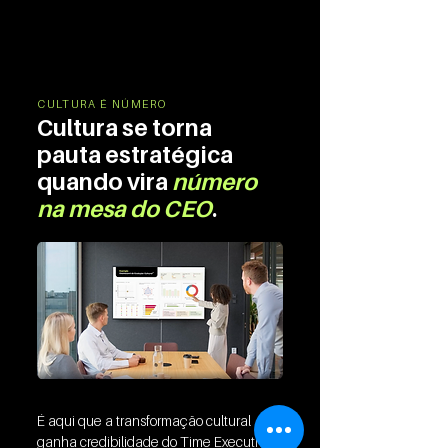
CULTURA É NÚMERO
Cultura se torna
pauta estratégica
quando vira
número
na mesa do CEO
.
É aqui que a transformação cultural
ganha credibilidade do Time Executivo