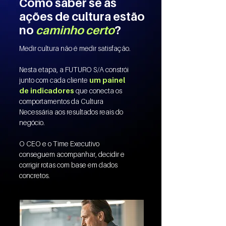
Como saber se as
ações de cultura estão
no
caminho certo
?
Medir cultura não é medir satisfação.
Nesta etapa, a FUTURO S/A constrói
junto com cada cliente
um painel
de indicadores
que conecta os
comportamentos da Cultura
Necessária aos resultados reais do
negócio.
O CEO e o Time Executivo
conseguem acompanhar, decidir e
corrigir rotas com base em dados
concretos.