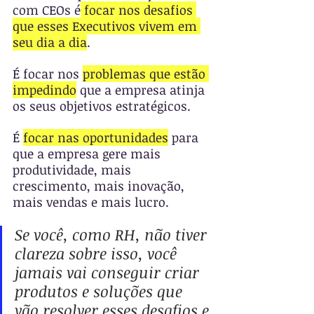
com CEOs é
 focar nos desafios 
que esses Executivos vivem em 
seu dia a dia
. 
É focar nos 
problemas que estão 
impedindo
 que a empresa atinja 
os seus objetivos estratégicos.
É 
focar nas oportunidades
 para 
que a empresa gere mais 
produtividade, mais 
crescimento, mais inovação, 
mais vendas e mais lucro. 
Se você, como RH, não tiver 
clareza sobre isso, você 
jamais vai conseguir criar 
produtos e soluções que 
vão resolver esses desafios e 