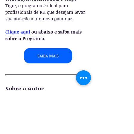
Tigre, o programa é ideal para 
profissionais de RH que desejam levar 
sua atuação a um novo patamar.
Clique aqui
 ou abaixo e saiba mais 
sobre o Programa.
SAIBA MAIS
Sobre o autor
André Souza
 é fundador e CEO da 
FUTURO S/A
, consultoria especializada 
em transformar empresas em 
organizações de alta performance.