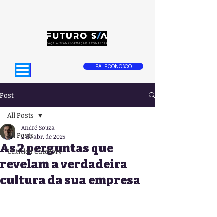
FALE CONOSCO
Post
All Posts
André Souza
All Posts
2 de abr. de 2025
As 2 perguntas que
Untitled Category
revelam a verdadeira
cultura da sua empresa