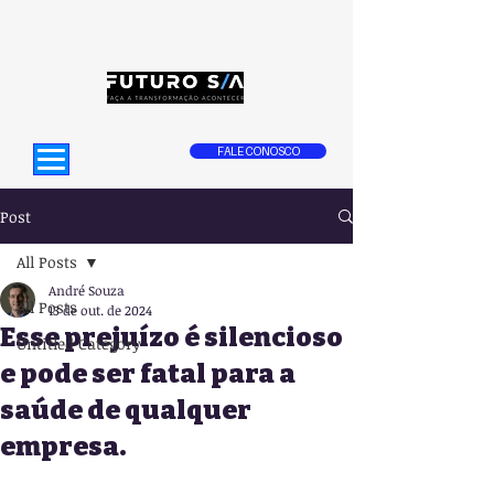
FALE CONOSCO
Post
All Posts
André Souza
All Posts
13 de out. de 2024
Esse prejuízo é silencioso
Untitled Category
e pode ser fatal para a
saúde de qualquer
empresa.