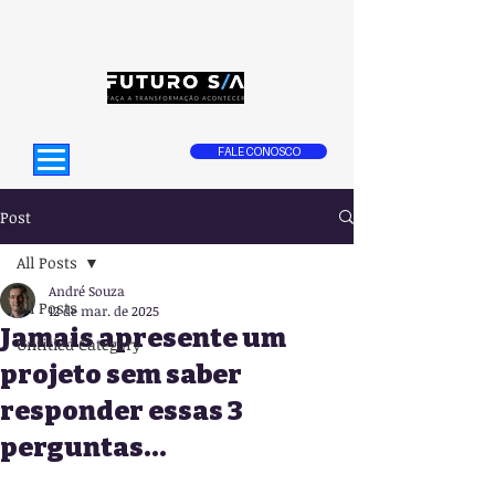
FALE CONOSCO
Post
All Posts
André Souza
All Posts
12 de mar. de 2025
Jamais apresente um
Untitled Category
projeto sem saber
responder essas 3
perguntas…