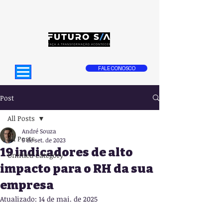
FALE CONOSCO
Post
All Posts
André Souza
All Posts
5 de set. de 2023
19 indicadores de alto
Untitled Category
impacto para o RH da sua
empresa
Atualizado:
14 de mai. de 2025