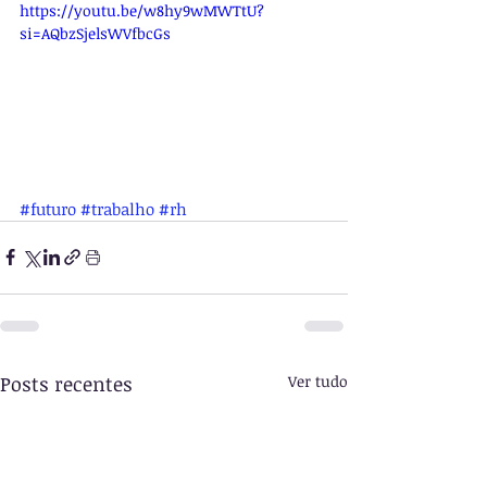
https://youtu.be/w8hy9wMWTtU?
si=AQbzSjelsWVfbcGs
#futuro
#trabalho
#rh
Posts recentes
Ver tudo