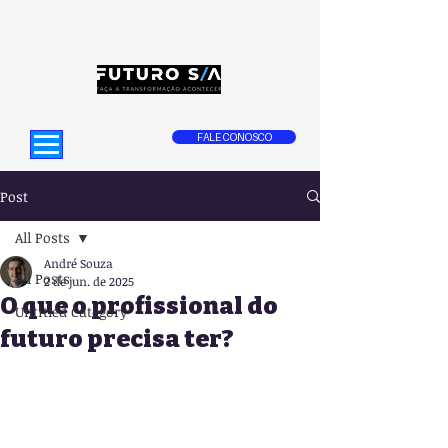
FALE CONOSCO
Post
All Posts
André Souza
All Posts
2 de jun. de 2025
O que o profissional do
Untitled Category
futuro precisa ter?