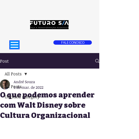
FALE CONOSCO
Post
All Posts
André Souza
All Posts
5 de mar. de 2022
O que podemos aprender
Untitled Category
com Walt Disney sobre
Cultura Organizacional