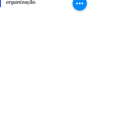
organização.
Sobre o autor
André Souza
 é fundador da 
FUTURO S/A
, 
empresa que ajuda organizações a 
realizarem transformações em suas 
estratégias e ações de RH.