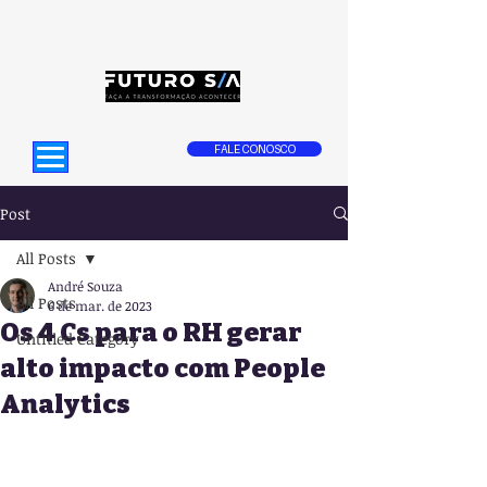
FALE CONOSCO
Post
All Posts
André Souza
All Posts
6 de mar. de 2023
Os 4 Cs para o RH gerar
Untitled Category
alto impacto com People
Analytics