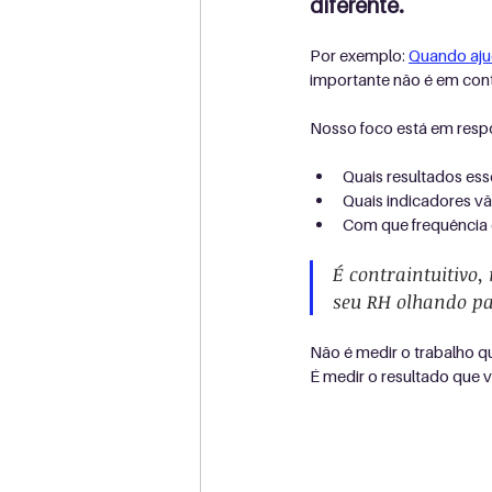
diferente.
Por exemplo: 
Quando aju
importante não é em con
Nosso foco está em resp
Quais resultados es
Quais indicadores v
Com que frequência 
É contraintuitivo,
seu RH olhando pa
Não é medir o trabalho q
É medir o resultado que 