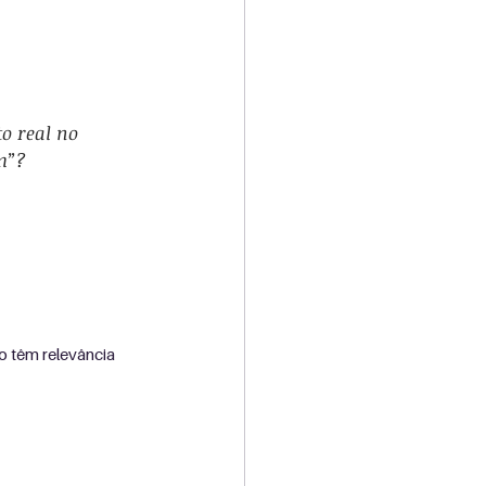
o real no 
m”?
 têm relevância 