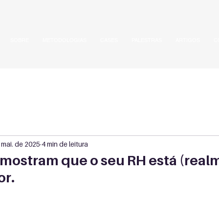
SOBRE
METODOLOGIAS
CASES
PALESTRAS
ARTIGOS
C
 mai. de 2025
4 min de leitura
e mostram que o seu RH está (real
or.