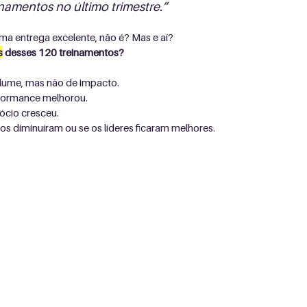
namentos no último trimestre.”
uma entrega excelente, não é? Mas e aí? 
s
 desses 120 treinamentos?
olume, mas não de impacto.
formance melhorou.
ócio cresceu.
os diminuíram ou se os líderes ficaram melhores.