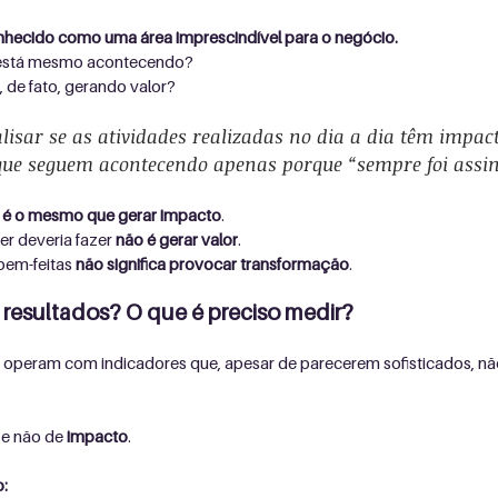
nhecido como uma área imprescindível para o negócio.
 está mesmo acontecendo?
 de fato, gerando valor? 
isar se as atividades realizadas no dia a dia têm impact
que seguem acontecendo apenas porque “sempre foi assi
 é o mesmo que gerar impacto
.
er deveria fazer 
não é gerar valor
.
em-feitas 
não significa provocar transformação
.
resultados? O que é preciso medir?
 operam com indicadores que, apesar de parecerem sofisticados, não
, e não de 
impacto
.
o: