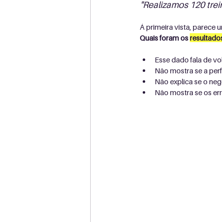
"Realizamos 120 trei
Á primeira vista, parece 
Quais foram os 
resultado
Esse dado fala de v
Não mostra se a per
Não explica se o neg
Não mostra se os err