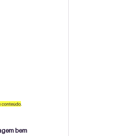
u conteúdo
. 
rdagem bem 