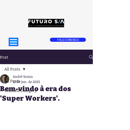
FALE CONOSCO
Post
All Posts
André Souza
All Posts
12 de jun. de 2025
Bem-vindo à era dos
Untitled Category
'Super Workers'.