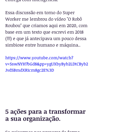
Essa discussão em torno do Super 
Worker me lembrou do vídeo "O Robô 
Roubou" que criamos aqui em 2020, com 
base em um texto que escrevi em 2018 
(!!!) e que já antecipava um pouco dessa 
simbiose entre humano e máquina..
https://www.youtube.com/watch?
v=SswNYH7bGd8&pp=ygUXbyByb2LDtCByb2
JvdSBmdXR1cm8gc2E%3D
5 ações para a transformar 
a sua organização.
Se quisermos nos preparar de forma 